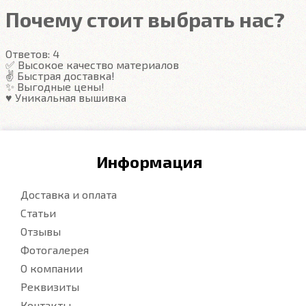
ЕВА ковры удерживают воду в ячейках и не
Почему стоит выбрать нас?
проливают её.
Ворсовые ковры впитывают воду
и не проливают её даже в вертикальном
Ответов:
4
положении.
✅ Высокое качество материалов
✌️ Быстрая доставка!
✨ Выгодные цены!
♥️ Уникальная вышивка
Информация
Доставка и оплата
Статьи
Отзывы
Фотогалерея
О компании
Реквизиты
Контакты