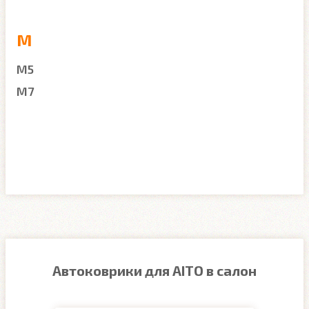
M
M5
M7
Автоковрики для AITO в салон