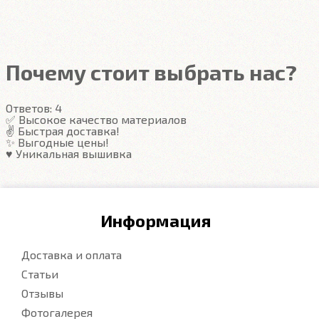
Подробнее
под левую ногу водителя (зависит от авто)
Закрывают максимум площади пола
Надёжные крепежи
Компьютерная вышивка
Почему стоит выбрать нас?
Гарантия
Ответов:
4
Подробнее
✅ Высокое качество материалов
✌️ Быстрая доставка!
✨ Выгодные цены!
♥️ Уникальная вышивка
Информация
Доставка и оплата
Статьи
Отзывы
Фотогалерея