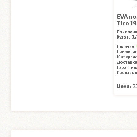
EVA к
Tico 1
Поколени
Кузов:
KLY
Наличие:
Примечан
Материал
Доставка
Гарантия
Производ
Цена:
2