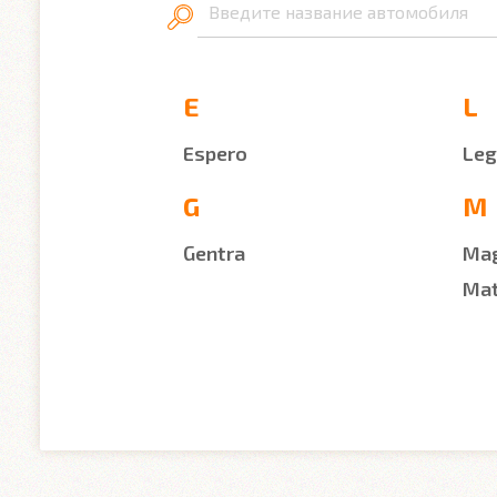
Введите название автомобиля
E
L
Espero
Leg
G
M
Gentra
Ma
Mat