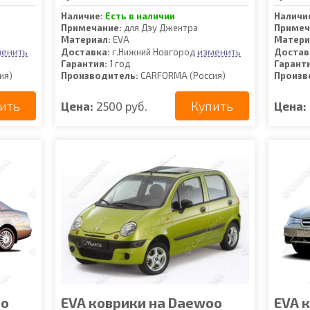
Наличие:
Есть в наличии
Наличи
Примечание:
для Дэу Джентра
Примеч
Материал:
EVA
Матери
менить
изменить
Доставка:
г.Нижний Новгород
Достав
Гарантия:
1 год
Гарант
ия)
Производитель:
CARFORMA (Россия)
Произв
ить
Купить
Цена:
2500 руб.
Цена:
oo
EVA коврики на Daewoo
EVA 