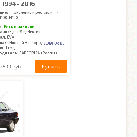
 1994 - 2016
ние:
1 поколение и рестайлинги
100, N150
е:
Есть в наличии
ание:
для Дэу Нексия
ал:
EVA
изменить
ка:
г.Нижний Новгород
ия:
1 год
одитель:
CARFORMA (Россия)
Купить
2500 руб.