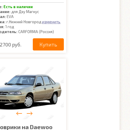
е:
Есть в наличии
ание:
для Дэу Магнус
ал:
EVA
изменить
ка:
г.Нижний Новгород
ия:
1 год
одитель:
CARFORMA (Россия)
Купить
2700 руб.
коврики на Daewoo