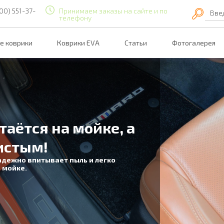
00) 551-37-
Принимаем заказы на сайте и по
Вве
телефону
е коврики
Коврики EVA
Статьи
Фотогалерея
таётся на мойке, а
истым!
адежно впитывает пыль и легко
 мойке.