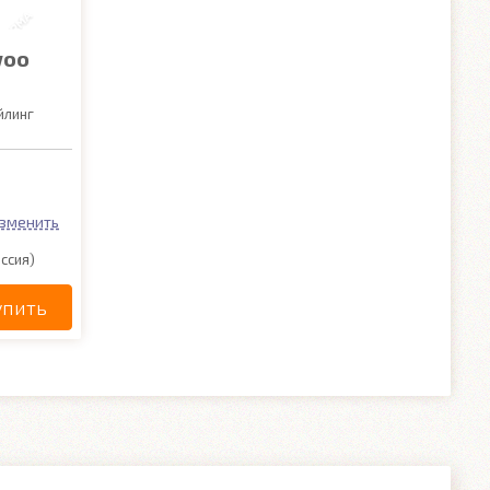
woo
йлинг
зменить
ссия)
упить