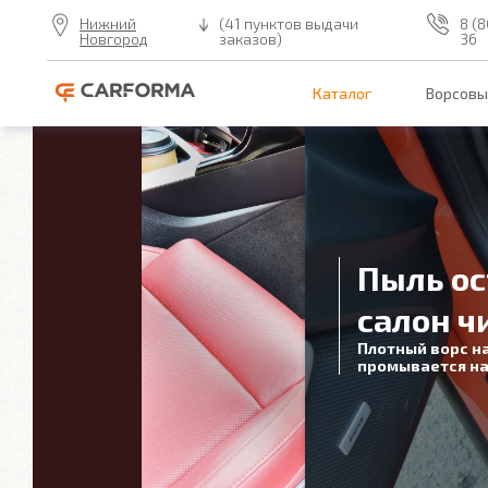
Нижний
(41 пунктов выдачи
8 (8
Новгород
заказов)
36
Каталог
Ворсовы
Пыль ос
салон ч
Плотный ворс н
промывается на