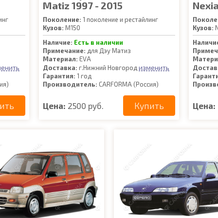
Matiz 1997 - 2015
Nexia
инг
Поколение:
1 поколение и рестайлинг
Поколе
Кузов:
M150
Кузов:
N
Наличие:
Есть в наличии
Наличи
Примечание:
для Дэу Матиз
Примеч
Материал:
EVA
Матери
менить
изменить
Доставка:
г.Нижний Новгород
Достав
Гарантия:
1 год
Гарант
ия)
Производитель:
CARFORMA (Россия)
Произв
ить
Купить
Цена:
2500 руб.
Цена: