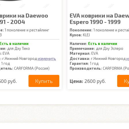
оврики на Daewoo
EVA коврики на Dae
991 - 2004
Espero 1990 - 1999
е:
1 поколение и рестайлинг
Поколение:
1 поколение и реста
3
Кузов:
KLEJ
Есть в наличии
Наличие:
Есть в наличии
ие:
для Дэу Тико
Примечание:
для Дэу Эсперо
:
EVA
Материал:
EVA
изменить
и
:
г.Нижний Новгород
Доставка:
г.Нижний Новгород
:
1 год
Гарантия:
1 год
итель:
CARFORMA (Россия)
Производитель:
CARFORMA (Ро
Купить
К
500 руб.
Цена:
2600 руб.