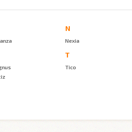
N
anza
Nexia
T
gnus
Tico
iz