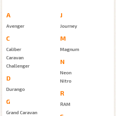
A
J
Avenger
Journey
C
M
Caliber
Magnum
Caravan
N
Challenger
Neon
D
Nitro
Durango
R
G
RAM
Grand Caravan