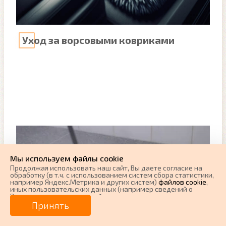
Уход за ворсовыми ковриками
Мы используем файлы cookie
Продолжая использовать наш cайт, Вы даете согласие на
обработку (в т.ч. с использованием систем сбора статистики,
например Яндекс.Метрика и других систем)
файлов cookie
,
иных пользовательских данных (например сведений о
Вашем ip-адресе, сведений о местоположении, типе
устройства, времени посещения страницы, сведений о
Принять
ресурсах сети Интернет, с которых были совершены
переходы на наш сайт, сведения о Ваших действиях на сайте
и других сведений). Если Вы согласны, продолжайте