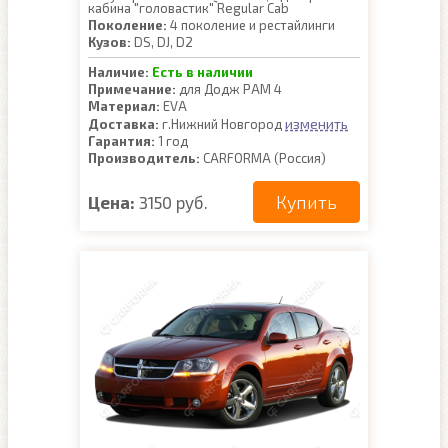
кабина "головастик" Regular Cab
Поколение:
4 поколение и рестайлинги
Кузов:
DS, DJ, D2
Наличие:
Есть в наличии
Примечание:
для Додж РАМ 4
Материал:
EVA
изменить
Доставка:
г.Нижний Новгород
Гарантия:
1 год
Производитель:
CARFORMA (Россия)
Купить
Цена:
3150 руб.