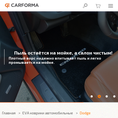
В салоне сухо!
3D подножка надежно защитит
от влаги под автомобильным ковриком
Главная
EVA коврики автомобильные
Dodge