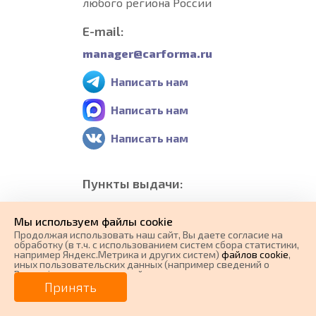
любого региона России
E-mail:
manager@carforma.ru
Написать нам
Написать нам
Написать нам
Пункты выдачи:
Россия, г.Нижний
Мы используем файлы cookie
Новгород,
Продолжая использовать наш cайт, Вы даете согласие на
Нижегородская обл.,
обработку (в т.ч. с использованием систем сбора статистики,
например Яндекс.Метрика и других систем)
файлов cookie
,
Большая Покровская ул,
иных пользовательских данных (например сведений о
56
Вашем ip-адресе, сведений о местоположении, типе
устройства, времени посещения страницы, сведений о
Принять
ресурсах сети Интернет, с которых были совершены
переходы на наш сайт, сведения о Ваших действиях на сайте
Все пункты выдачи
и других сведений). Если Вы согласны, продолжайте