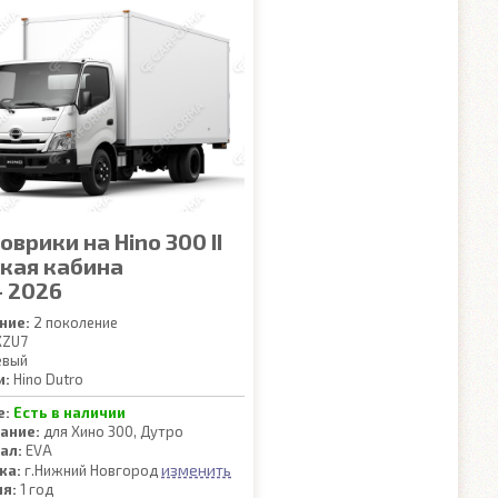
оврики на Hino 300 II
кая кабина
- 2026
ние:
2 поколение
ZU7
евый
и:
Hino Dutro
е:
Есть в наличии
ание:
для Хино 300, Дутро
ал:
EVA
изменить
ка:
г.Нижний Новгород
ия:
1 год