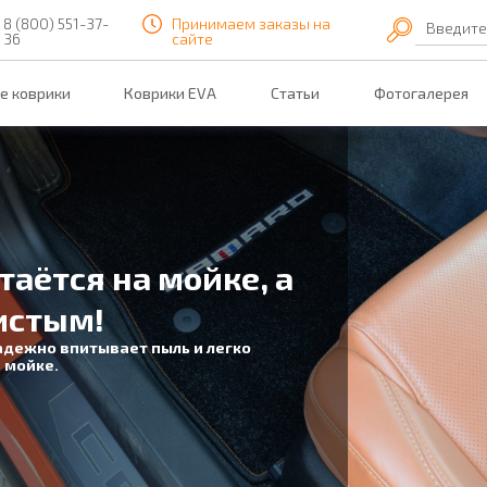
8 (800) 551-37-
Принимаем заказы на
Введите
36
сайте
е коврики
Коврики EVA
Статьи
Фотогалерея
таётся на мойке, а
истым!
адежно впитывает пыль и легко
 мойке.