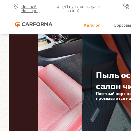
Нижний
(41 пунктов выдачи
Новгород
заказов)
Каталог
Ворсовы
Пыль ос
салон ч
Плотный ворс н
промывается на