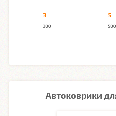
3
5
300
500
Автоковрики для