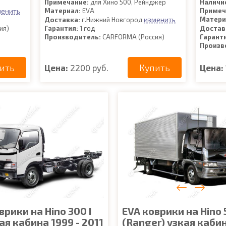
Примечание:
для Хино 500, Рейнджер
Наличи
менить
Материал:
EVA
Примеч
изменить
Матери
Доставка:
г.Нижний Новгород
ия)
Гарантия:
1 год
Достав
Производитель:
CARFORMA (Россия)
Гарант
Произв
ить
Купить
Цена:
2200 руб.
Цена:
врики на Hino 300 I
EVA коврики на Hino 
я кабина 1999 - 2011
(Ranger) узкая каби