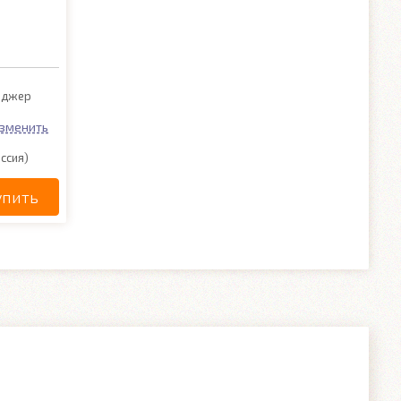
йнджер
зменить
ссия)
упить