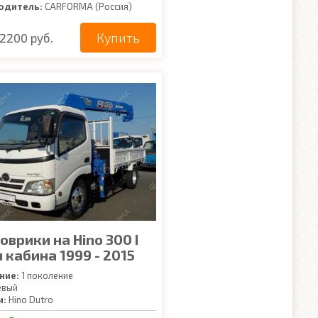
одитель:
CARFORMA (Россия)
Купить
2200 руб.
оврики на Hino 300 I
 кабина 1999 - 2015
ние:
1 поколение
евый
и:
Hino Dutro