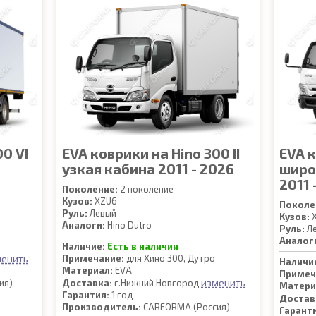
0 VI
EVA коврики на Hino 300 II
EVA к
узкая кабина 2011 - 2026
широ
2011 
Поколение:
2 поколение
Кузов:
XZU6
Поколе
Руль:
Левый
Кузов:
X
Аналоги:
Hino Dutro
Руль:
Л
Аналог
Наличие:
Есть в наличии
менить
Примечание:
для Хино 300, Дутро
Наличи
Материал:
EVA
Примеч
изменить
ия)
Доставка:
г.Нижний Новгород
Матери
Гарантия:
1 год
Достав
Производитель:
CARFORMA (Россия)
Гарант