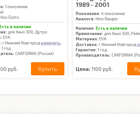
1989 - 2001
е:
1 поколение
ый
Поколение:
4 поколение
Hino Dutro
Аналоги:
Hino Ranger
Есть в наличии
Наличие:
Есть в наличии
ие:
для Хино 300, Дутро
Примечание:
для Хино 500, Ре
:
EVA
Материал:
EVA
изменить
:
г.Нижний Новгород
и
Доставка:
г.Нижний Новгород
:
1 год
Гарантия:
1 год
итель:
CARFORMA (Россия)
Производитель:
CARFORMA (Ро
Купить
К
100 руб.
Цена:
1100 руб.