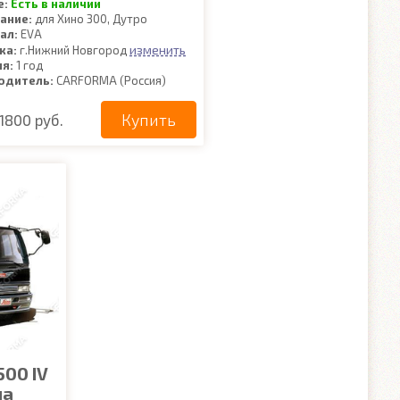
е:
Есть в наличии
ание:
для Хино 300, Дутро
ал:
EVA
изменить
ка:
г.Нижний Новгород
ия:
1 год
одитель:
CARFORMA (Россия)
Купить
1800 руб.
500 IV
на