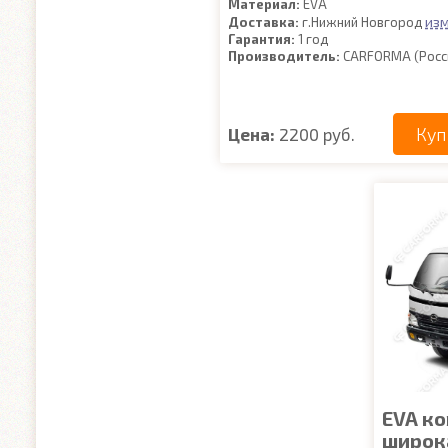
Материал:
EVA
из
Доставка:
г.Нижний Новгород
Гарантия:
1 год
Производитель:
CARFORMA (Росс
Куп
Цена:
2200 руб.
EVA ко
широка