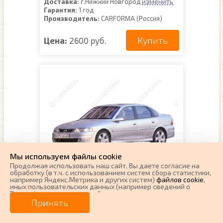
изменить
Доставка:
г.Нижний Новгород
Гарантия:
1 год
Производитель:
CARFORMA (Россия)
Купить
Цена:
2600 руб.
Мы используем файлы cookie
Продолжая использовать наш cайт, Вы даете согласие на
обработку (в т.ч. с использованием систем сбора статистики,
например Яндекс.Метрика и других систем)
файлов cookie
,
EVA коврики на Opel Vectra
иных пользовательских данных (например сведений о
B 1995 - 2003
Вашем ip-адресе, сведений о местоположении, типе
устройства, времени посещения страницы, сведений о
Принять
ресурсах сети Интернет, с которых были совершены
Поколение:
2 поколение и рестайлинг
переходы на наш сайт, сведения о Ваших действиях на сайте
и других сведений). Если Вы согласны, продолжайте
Наличие:
Есть в наличии