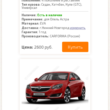
Поколение:
4 поколение и рестайлинг
Тип кузова:
Седан, Хэтчбек, Купе (GTC),
Универсал
Наличие:
Есть в наличии
Примечание:
для Опель Астра
Материал:
EVA
изменить
Доставка:
г.Нижний Новгород
Гарантия:
1 год
Производитель:
CARFORMA (Россия)
Купить
Цена:
2600 руб.