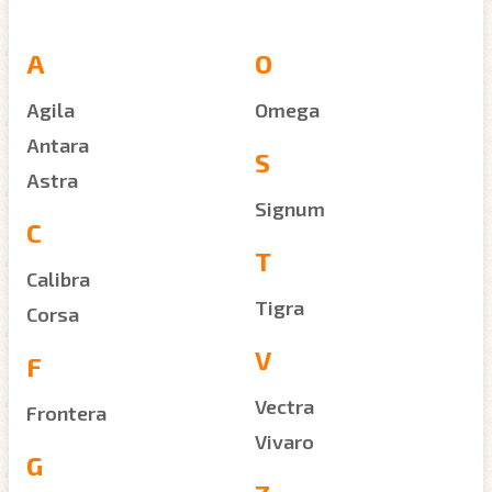
A
O
Agila
Omega
Antara
S
Astra
Signum
C
T
Calibra
Tigra
Corsa
V
F
Vectra
Frontera
Vivaro
G