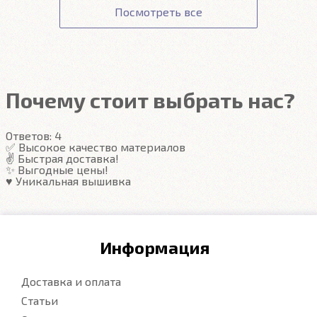
проливается даже при наклоне.
Изделия
легко
Точно повторяют пол
Гарантия
Посмотреть все
вытряхиваются одним движением руки.
Передние ковры полностью закрывают место
Подробнее
под левую ногу водителя (зависит от авто)
Закрывают максимум площади пола
Надёжные крепежи
Компьютерная вышивка
Почему стоит выбрать нас?
Гарантия
Ответов:
4
Подробнее
✅ Высокое качество материалов
✌️ Быстрая доставка!
✨ Выгодные цены!
♥️ Уникальная вышивка
Информация
Доставка и оплата
Статьи