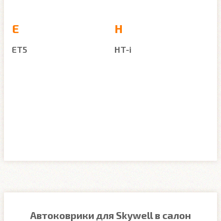
E
H
ET5
HT-i
Автоковрики для Skywell в салон