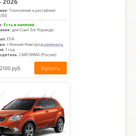
- 2026
ние:
1 поколение и рестайлинг
150
е:
Есть в наличии
ание:
для Ссанг Енг Корандо
о
ал:
EVA
изменить
ка:
г.Нижний Новгород
ия:
1 год
одитель:
CARFORMA (Россия)
Купить
2100 руб.