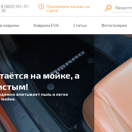
8 (800) 551-37-
Принимаем заказы на
Введите
36
сайте
е коврики
Коврики EVA
Статьи
Фотогалерея
таётся на мойке, а
истым!
адежно впитывает пыль и легко
 мойке.