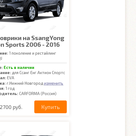
коврики на SsangYong
n Sports 2006 - 2016
ние:
1 поколение и рестайлинг
J
е:
Есть в наличии
ание:
для Ссанг Енг Актион Спортс
ал:
EVA
изменить
ка:
г.Нижний Новгород
ия:
1 год
одитель:
CARFORMA (Россия)
Купить
2700 руб.