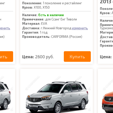
2013 
инг
Поколение:
1 поколение и рестайлинг
Кузов:
X100, X150
Поколе
Кузов:
A
Наличие:
Есть в наличии
н
Примечание:
для Ссанг Енг Тиволи
Наличи
Материал:
EVA
Примеч
менить
изменить
Доставка:
г.Нижний Новгород
Туризм
Гарантия:
1 год
Матери
ия)
Производитель:
CARFORMA (Россия)
Достав
Гарант
Произв
ить
Купить
Цена:
2600 руб.
Цена: