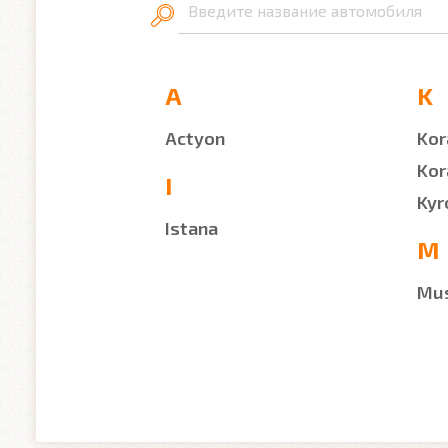
Введите название автомобиля
A
K
Actyon
Kor
Kor
I
Kyr
Istana
M
Mu