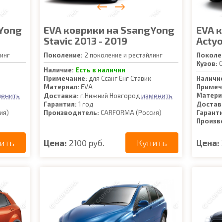
Yong
EVA коврики на SsangYong
EVA 
Stavic 2013 - 2019
Actyo
инг
Поколение:
2 поколение и рестайлинг
Поколе
Кузов:
C
Наличие:
Есть в наличии
Примечание:
для Ссанг Енг Ставик
Наличи
Материал:
EVA
Примеч
менить
изменить
Матери
Доставка:
г.Нижний Новгород
Гарантия:
1 год
Достав
ия)
Производитель:
CARFORMA (Россия)
Гарант
Произв
ить
Купить
Цена:
2100 руб.
Цена: