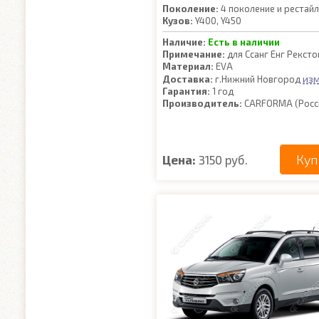
Поколение:
4 поколение и рестайл
Кузов:
Y400, Y450
Наличие:
Есть в наличии
Примечание:
для Ссанг Енг Рексто
Материал:
EVA
из
Доставка:
г.Нижний Новгород
Гарантия:
1 год
Производитель:
CARFORMA (Росс
Куп
Цена:
3150 руб.