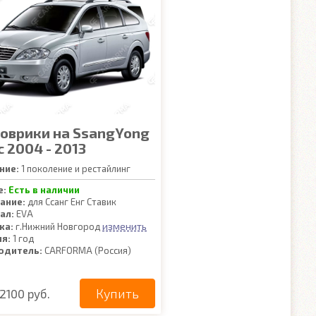
коврики на SsangYong
c 2004 - 2013
ние:
1 поколение и рестайлинг
е:
Есть в наличии
ание:
для Ссанг Енг Ставик
ал:
EVA
изменить
ка:
г.Нижний Новгород
ия:
1 год
одитель:
CARFORMA (Россия)
Купить
2100 руб.