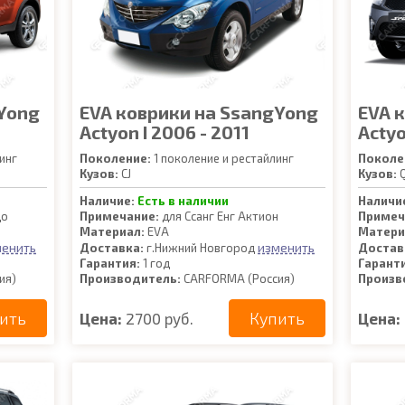
Yong
EVA коврики на SsangYong
EVA 
Actyon I 2006 - 2011
Actyo
инг
Поколение:
1 поколение и рестайлинг
Поколе
Кузов:
CJ
Кузов:
Q
Наличие:
Есть в наличии
Наличи
до
Примечание:
для Ссанг Енг Актион
Примеч
Материал:
EVA
Матери
менить
изменить
Доставка:
г.Нижний Новгород
Достав
Гарантия:
1 год
Гарант
ия)
Производитель:
CARFORMA (Россия)
Произв
ить
Купить
Цена:
2700 руб.
Цена: