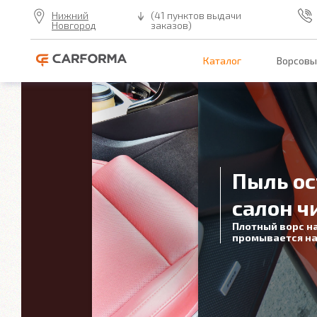
Нижний
(41 пунктов выдачи
Новгород
заказов)
Каталог
Ворсовы
Пыль ос
салон ч
Плотный ворс н
промывается на