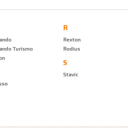
R
ando
Rexton
ando Turismo
Rodius
on
S
Stavic
sso