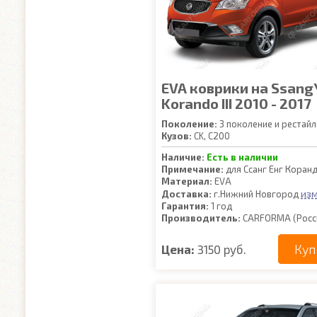
EVA коврики на Ssang
Korando III 2010 - 2017
Поколение:
3 поколение и рестайл
Кузов:
CK, C200
Наличие:
Есть в наличии
Примечание:
для Ссанг Енг Коран
Материал:
EVA
из
Доставка:
г.Нижний Новгород
Гарантия:
1 год
Производитель:
CARFORMA (Росс
Куп
Цена:
3150 руб.