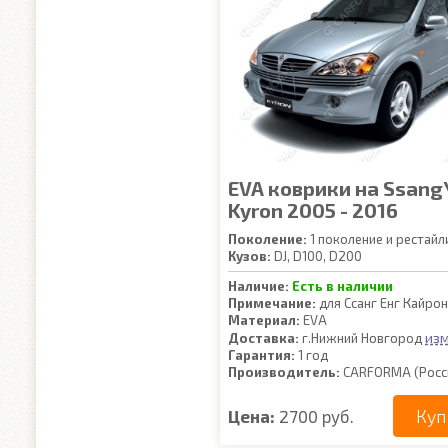
EVA коврики на Ssang
Kyron 2005 - 2016
Поколение:
1 поколение и рестайл
Кузов:
DJ, D100, D200
Наличие:
Есть в наличии
Примечание:
для Ссанг Енг Кайрон
Материал:
EVA
из
Доставка:
г.Нижний Новгород
Гарантия:
1 год
Производитель:
CARFORMA (Росс
Куп
Цена:
2700 руб.