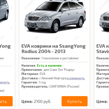
Yong
EVA коврики на SsangYong
EVA 
Rodius 2004 - 2013
Stavi
инг
Поколение:
1 поколение и рестайлинг
Поколе
Наличие:
Есть в наличии
Наличи
Примечание:
для Ссанг Енг Родиус
Примеч
Материал:
EVA
Матери
изменить
Доставка:
г.Нижний Новгород
Достав
менить
Гарантия:
1 год
Гарант
Производитель:
CARFORMA (Россия)
Произв
ия)
ить
Купить
Цена:
2100 руб.
Цена: