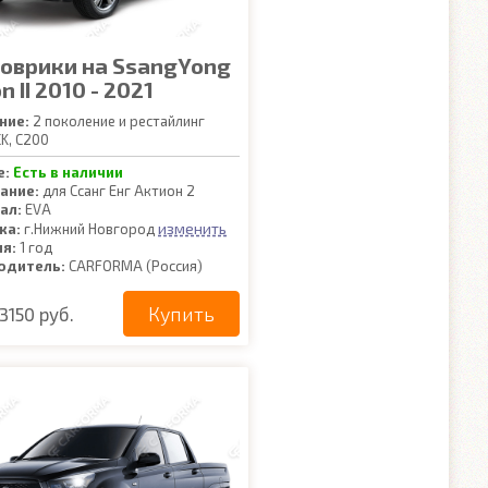
коврики на SsangYong
n II 2010 - 2021
ние:
2 поколение и рестайлинг
K, C200
е:
Есть в наличии
ание:
для Ссанг Енг Актион 2
ал:
EVA
изменить
ка:
г.Нижний Новгород
ия:
1 год
одитель:
CARFORMA (Россия)
Купить
3150 руб.