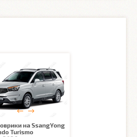
коврики на SsangYong
ndo Turismo