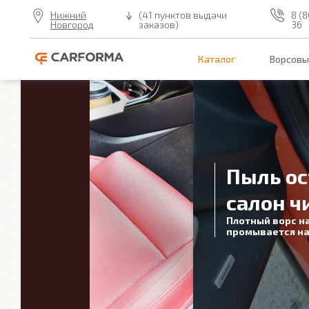
Нижний
(41 пунктов выдачи
8 (8
Новгород
заказов)
36
Каталог
Ворсовы
Пыль ос
салон ч
Плотный ворс н
промывается на