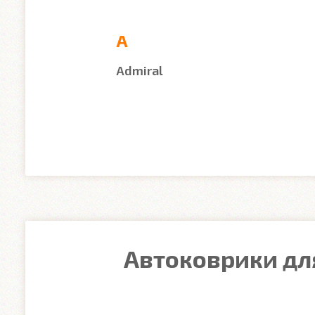
A
Admiral
Автоковрики для