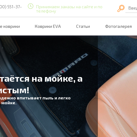
00) 551-37-
Принимаем заказы на сайте и по
Вве
телефону
е коврики
Коврики EVA
Статьи
Фотогалерея
таётся на мойке, а
истым!
адежно впитывает пыль и легко
 мойке.