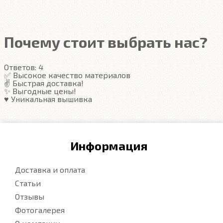
Закрывают максимум площади пола
Надёжные крепежи
Компьютерная вышивка
Почему стоит выбрать нас?
Гарантия
Ответов:
4
Подробнее
✅ Высокое качество материалов
✌️ Быстрая доставка!
✨ Выгодные цены!
♥️ Уникальная вышивка
Информация
Доставка и оплата
Статьи
Отзывы
Фотогалерея