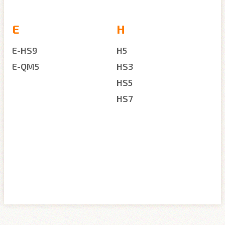
E
H
E-HS9
H5
E-QM5
HS3
HS5
HS7