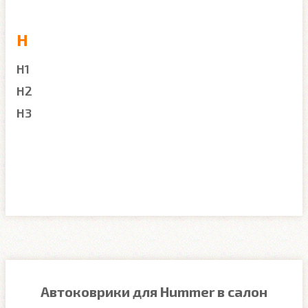
H
H1
H2
H3
Автоковрики для Hummer в салон