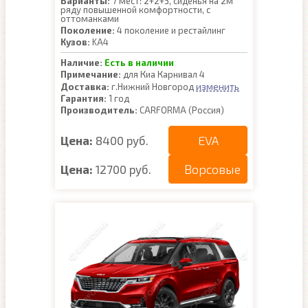
Варианты:
7 мест: 2+2+3, сиденья на 2м
ряду повышенной комфортности, с
оттоманками
Поколение:
4 поколение и рестайлинг
Кузов:
KA4
Наличие:
Есть в наличии
Примечание:
для Киа Карнивал 4
изменить
Доставка:
г.Нижний Новгород
Гарантия:
1 год
Производитель:
CARFORMA (Россия)
EVA
Цена:
8400 руб.
Ворсовые
Цена:
12700 руб.