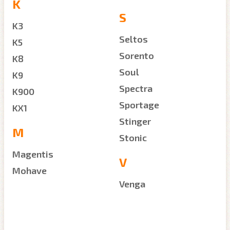
K
S
K3
Seltos
K5
Sorento
K8
Soul
K9
Spectra
K900
Sportage
KX1
Stinger
M
Stonic
Magentis
V
Mohave
Venga