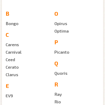
B
O
Bongo
Opirus
Optima
C
P
Carens
Carnival
Picanto
Ceed
Q
Cerato
Quoris
Clarus
R
E
Ray
EV9
Rio