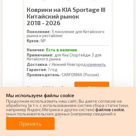
Коврики на KIA Sportage III
Китайский рынок
2018 - 2026
Поколение:
3 поколение для Китайского
рынка и рестайлинг
Кузов:
NP
Наличие:
Есть в наличии
Примечание:
для Киа Спортейдж 3 для
Китайского рынка
изменить
Доставка:
г.Нижний Новгород
Гарантия:
1 год
Производитель:
CARFORMA (Россия)
EVA
Цена:
2600 руб.
Мы используем файлы cookie
Ворсовые
Цена:
4300 руб.
Продолжая использовать наш cайт, Вы даете согласие на
обработку (в т.ч. с использованием систем сбора статистики,
например Яндекс.Метрика и других систем)
файлов cookie
,
иных пользовательских данных (например сведений о
Вашем ip-адресе, сведений о местоположении, типе
устройства, времени посещения страницы, сведений о
Принять
ресурсах сети Интернет, с которых были совершены
переходы на наш сайт, сведения о Ваших действиях на сайте
и других сведений). Если Вы согласны, продолжайте