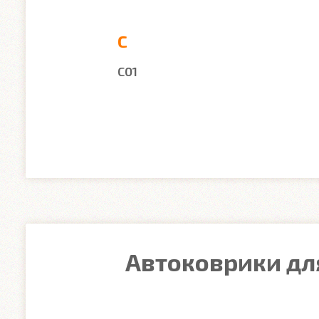
C
C01
Автоковрики для