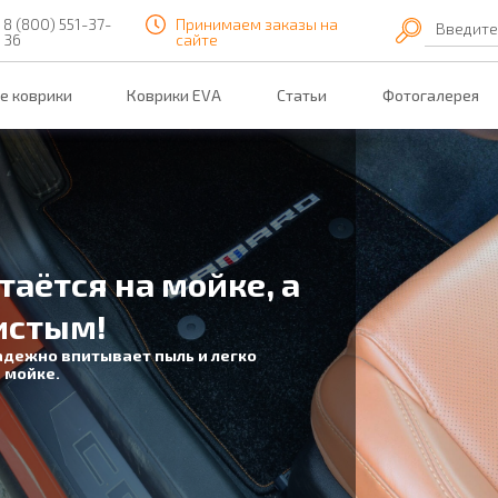
8 (800) 551-37-
Принимаем заказы на
Введите
36
сайте
е коврики
Коврики EVA
Статьи
Фотогалерея
таётся на мойке, а
истым!
адежно впитывает пыль и легко
 мойке.