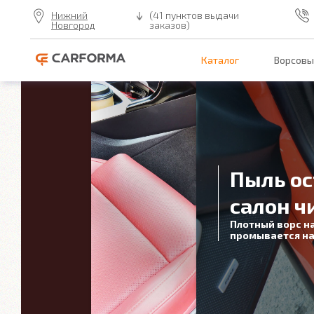
Нижний
(41 пунктов выдачи
Новгород
заказов)
Каталог
Ворсовы
Пыль ос
салон ч
Плотный ворс н
промывается на