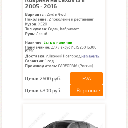
2005 - 2016
Варианты:
2wd и 4wd
Поколение:
2 поколение и рестайлинг
Кузов:
XE20
Тип кузова:
Седан, Кабриолет
Руль:
Левый
Наличие:
Есть в наличии
Примечание:
для Лексус ИС IS250 IS300
IS350
изменить
Доставка:
г.Нижний Новгород
Гарантия:
1 год
Производитель:
CARFORMA (Россия)
EVA
Цена:
2600 руб.
Ворсовые
Цена:
4300 руб.