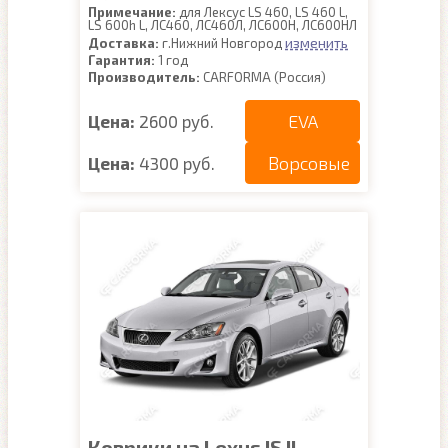
Примечание:
для Лексус LS 460, LS 460 L,
LS 600h L, ЛС460, ЛС460Л, ЛС600Н, ЛС600НЛ
изменить
Доставка:
г.Нижний Новгород
Гарантия:
1 год
Производитель:
CARFORMA (Россия)
EVA
Цена:
2600 руб.
Ворсовые
Цена:
4300 руб.
Коврики на Lexus IS II