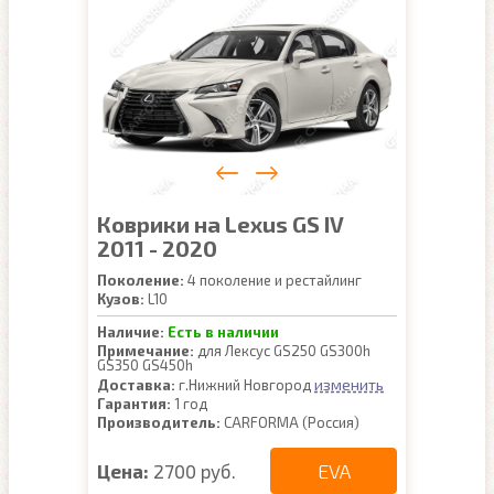
Коврики на Lexus GS IV
2011 - 2020
Поколение:
4 поколение и рестайлинг
Кузов:
L10
Наличие:
Есть в наличии
Примечание:
для Лексус GS250 GS300h
GS350 GS450h
изменить
Доставка:
г.Нижний Новгород
Гарантия:
1 год
Производитель:
CARFORMA (Россия)
EVA
Цена:
2700 руб.