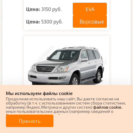
EVA
Цена:
3150 руб.
Ворсовые
Цена:
5300 руб.
Мы используем файлы cookie
Продолжая использовать наш cайт, Вы даете согласие на
обработку (в т.ч. с использованием систем сбора статистики,
Коврики на Lexus GX 470
например Яндекс.Метрика и других систем)
файлов cookie
,
иных пользовательских данных (например сведений о
2002 - 2009
Вашем ip-адресе, сведений о местоположении, типе
устройства, времени посещения страницы, сведений о
Принять
Поколение:
1 поколение и рестайлинг
ресурсах сети Интернет, с которых были совершены
Кузов:
J120
переходы на наш сайт, сведения о Ваших действиях на сайте
и других сведений). Если Вы согласны, продолжайте