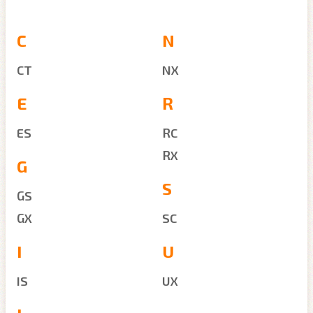
C
N
CT
NX
E
R
ES
RC
RX
G
S
GS
GX
SC
I
U
IS
UX