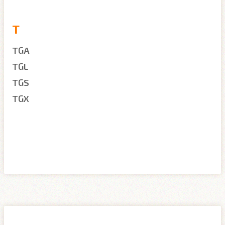
T
TGA
TGL
TGS
TGX