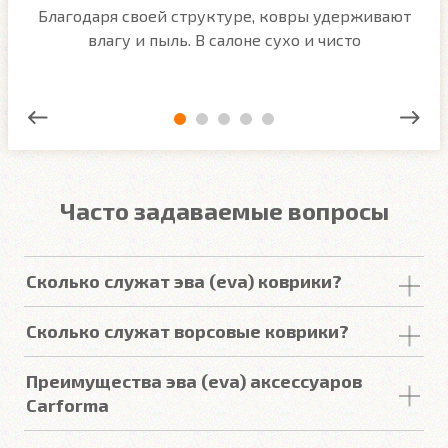
м
Благодаря своей структуре, ковры удерживают
О
ым
влагу и пыль. В салоне сухо и чисто
Часто задаваемые вопросы
Сколько служат эва (eva) коврики?
Срок
службы
комплекта
автомобильных
Сколько служат ворсовые коврики?
покрытий из
ЕВА
в среднем составляет 2-3
года
.
Но есть некоторые факторы, уменьшающие или
Срок
службы
ворсовых покрытий в среднем
Преимущества эва (eva) аксессуаров
увеличивающие срок
службы
.
составляет от 2 до 5
лет
. У некоторых наших
Carforma
клиентов
они прослужили более 10
лет
. Но есть
некоторые факторы, уменьшающие или
Подробнее
Российский качественный материал