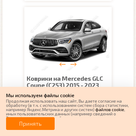
Коврики на Mercedes GLC
Coupe (C253) 2015 - 2023
Поколение:
1 поколение и рестайлинг
Мы используем файлы cookie
Продолжая использовать наш cайт, Вы даете согласие на
Наличие:
Есть в наличии
обработку (в т.ч. с использованием систем сбора статистики,
Примечание:
для Мерседес ГЛЦ Купе 250
например Яндекс.Метрика и других систем)
файлов cookie
,
400 220d 250d 43
иных пользовательских данных (например сведений о
изменить
Доставка:
г.Нижний Новгород
Вашем ip-адресе, сведений о местоположении, типе
устройства, времени посещения страницы, сведений о
Принять
Гарантия:
1 год
ресурсах сети Интернет, с которых были совершены
Производитель:
CARFORMA (Россия)
переходы на наш сайт, сведения о Ваших действиях на сайте
и других сведений). Если Вы согласны, продолжайте