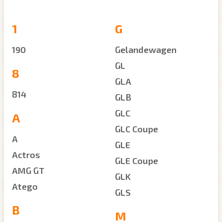
1
G
190
Gelandewagen
GL
8
GLA
814
GLB
GLC
A
GLC Coupe
A
GLE
Actros
GLE Coupe
AMG GT
GLK
Atego
GLS
B
M