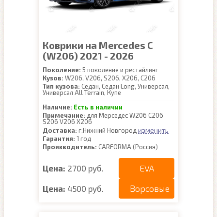
Коврики на Mercedes C
(W206) 2021 - 2026
Поколение:
5 поколение и рестайлинг
Кузов:
W206, V206, S206, X206, C206
Тип кузова:
Седан, Седан Long, Универсал,
Универсал All Terrain, Купе
Наличие:
Есть в наличии
Примечание:
для Мерседес W206 C206
S206 V206 X206
изменить
Доставка:
г.Нижний Новгород
Гарантия:
1 год
Производитель:
CARFORMA (Россия)
EVA
Цена:
2700 руб.
Ворсовые
Цена:
4500 руб.