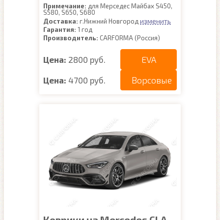
Примечание:
для Мерседес Майбах S450,
S580, S650, S680
изменить
Доставка:
г.Нижний Новгород
Гарантия:
1 год
Производитель:
CARFORMA (Россия)
EVA
Цена:
2800 руб.
Ворсовые
Цена:
4700 руб.
Коврики на Mercedes CLA