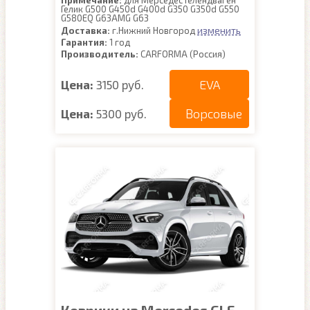
Примечание:
для Мерседес Гелендваген
Гелик G500 G450d G400d G350 G350d G550
G580EQ G63AMG G63
изменить
Доставка:
г.Нижний Новгород
Гарантия:
1 год
Производитель:
CARFORMA (Россия)
EVA
Цена:
3150 руб.
Ворсовые
Цена:
5300 руб.