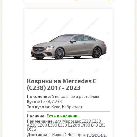
Коврики на Mercedes E
(C238) 2017 - 2023
Поколение:
5 поколение и рестайлинг
Кузов:
C238, A238
Тип кузова:
Купе, Кабриолет
Наличие:
Есть в наличии
Примечание:
для Мерседес Е238 С238
А238 E200 E300 E350 E220d E400 E43 E63
E63S
изменить
Доставка:
г.Нижний Новгород