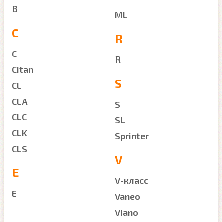
B
ML
C
R
C
R
Citan
S
CL
CLA
S
CLC
SL
CLK
Sprinter
CLS
V
E
V-класс
E
Vaneo
Viano