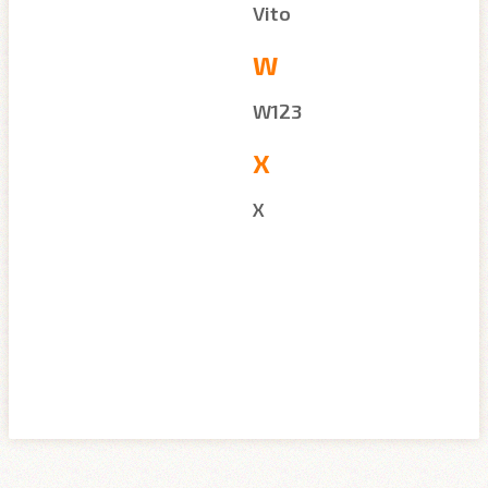
Vito
W
W123
X
X