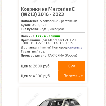
Коврики на Mercedes E
(W213) 2016 - 2023
Поколение:
5 поколение и рестайлинг
Кузов:
W213, S213
Тип кузова:
Седан, Универсал
Наличие:
Есть в наличии
Примечание:
для Мерседес Е213 E200
E300 E350 E220d E400 E43 E63 E63S
изменить
Доставка:
г.Нижний Новгород
Гарантия:
1 год
Производитель:
CARFORMA (Россия)
EVA
Цена:
2600 руб.
Ворсовые
Цена:
4300 руб.