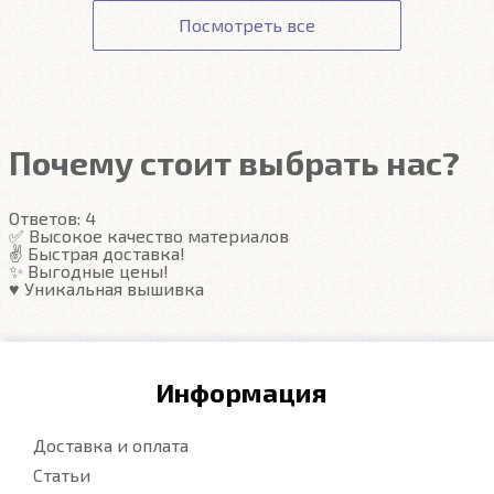
проливается даже при наклоне.
Изделия
легко
Точно повторяют пол
Гарантия
Посмотреть все
вытряхиваются одним движением руки.
Передние ковры полностью закрывают место
Подробнее
под левую ногу водителя (зависит от авто)
Закрывают максимум площади пола
Надёжные крепежи
Компьютерная вышивка
Почему стоит выбрать нас?
Гарантия
Ответов:
4
Подробнее
✅ Высокое качество материалов
✌️ Быстрая доставка!
✨ Выгодные цены!
♥️ Уникальная вышивка
Информация
Доставка и оплата
Статьи