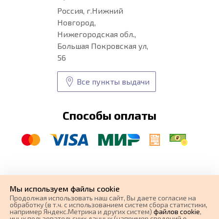
Россия, г.Нижний
Новгород,
Нижегородская обл.,
Большая Покровская ул,
56
Все пункты выдачи
Способы оплаты
© CARFORMA 2020-2026 г.
Уникальные
автоковрики
Мы используем файлы cookie
разработка и
Продолжая использовать наш cайт, Вы даете согласие на
поисковое продвижение сайта
обработку (в т.ч. с использованием систем сбора статистики,
например Яндекс.Метрика и других систем)
файлов cookie
,
иных пользовательских данных (например сведений о