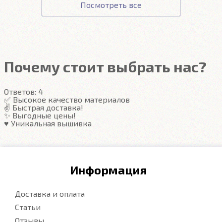
Точно повторяют пол
Гарантия
Посмотреть все
вытряхиваются одним движением руки.
Передние ковры полностью закрывают место
Подробнее
под левую ногу водителя (зависит от авто)
Закрывают максимум площади пола
Надёжные крепежи
Компьютерная вышивка
Почему стоит выбрать нас?
Гарантия
Ответов:
4
Подробнее
✅ Высокое качество материалов
✌️ Быстрая доставка!
✨ Выгодные цены!
♥️ Уникальная вышивка
Информация
Доставка и оплата
Статьи
Отзывы