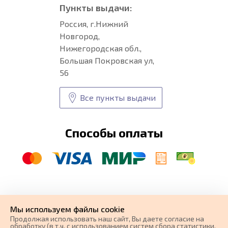
Пункты выдачи:
Россия, г.Нижний
Новгород,
Нижегородская обл.,
Большая Покровская ул,
56
Все пункты выдачи
Способы оплаты
© CARFORMA 2020-2026 г.
Уникальные
автоковрики
Мы используем файлы cookie
разработка и
Продолжая использовать наш cайт, Вы даете согласие на
поисковое продвижение сайта
обработку (в т.ч. с использованием систем сбора статистики,