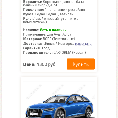
Варианты:
Короткая и длинная база,
бензин и гибрид eTSI
Поколение:
4 поколение и рестайлинг
Кузов:
Седан, Седан L, Хэтчбек
Руль:
Левый и правый (уточните в
комментарии)
Наличие:
Есть в наличии
Примечание:
для Ауди А3 8У
Материал:
ВОРС (Текстильные)
изменить
Доставка:
г.Нижний Новгород
Гарантия:
1 год
Производитель:
CARFORMA (Россия)
Купить
Цена:
4300 руб.