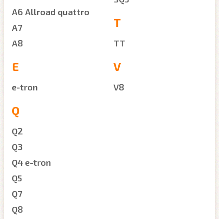
A6 Allroad quattro
T
A7
A8
TT
E
V
e-tron
V8
Q
Q2
Q3
Q4 e-tron
Q5
Q7
Q8