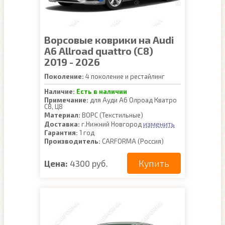
Ворсовые коврики на Audi
A6 Allroad quattro (C8)
2019 - 2026
Поколение:
4 поколение и рестайлинг
Наличие:
Есть в наличии
Примечание:
для Ауди А6 Олроад Кватро
С8, Ц8
Материал:
ВОРС (Текстильные)
изменить
Доставка:
г.Нижний Новгород
Гарантия:
1 год
Производитель:
CARFORMA (Россия)
Купить
Цена:
4300 руб.