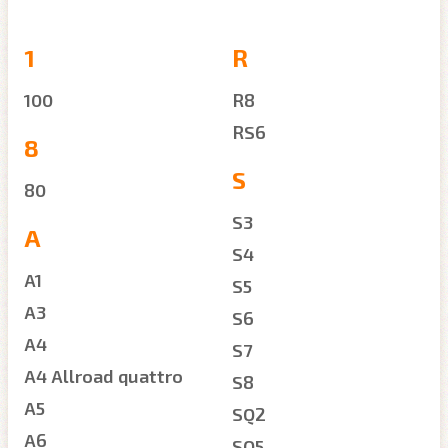
1
R
100
R8
RS6
8
S
80
S3
A
S4
A1
S5
A3
S6
A4
S7
A4 Allroad quattro
S8
A5
SQ2
A6
SQ5