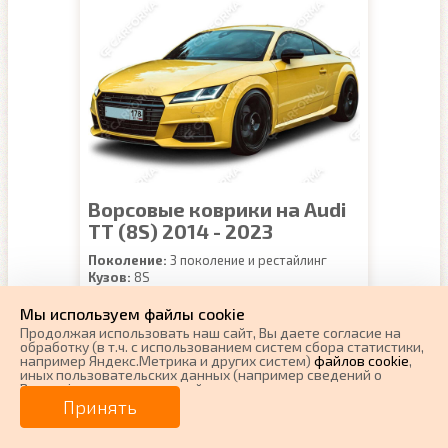
Ворсовые коврики на Audi
TT (8S) 2014 - 2023
Поколение:
3 поколение и рестайлинг
Кузов:
8S
Наличие:
Есть в наличии
Мы используем файлы cookie
Примечание:
для Ауди ТТ 8С
Продолжая использовать наш cайт, Вы даете согласие на
Материал:
ВОРС (Текстильные)
обработку (в т.ч. с использованием систем сбора статистики,
изменить
Доставка:
г.Нижний Новгород
например Яндекс.Метрика и других систем)
файлов cookie
,
иных пользовательских данных (например сведений о
Гарантия:
1 год
Вашем ip-адресе, сведений о местоположении, типе
Производитель:
CARFORMA (Россия)
устройства, времени посещения страницы, сведений о
Принять
ресурсах сети Интернет, с которых были совершены
переходы на наш сайт, сведения о Ваших действиях на сайте
Купить
Цена:
4300 руб.
и других сведений). Если Вы согласны, продолжайте