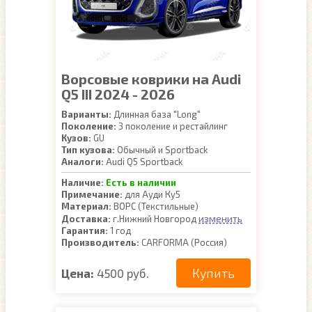
Ворсовые коврики на Audi
Q5 III 2024 - 2026
Варианты:
Длинная база "Long"
Поколение:
3 поколение и рестайлинг
Кузов:
GU
Тип кузова:
Обычный и Sportback
Аналоги:
Audi Q5 Sportback
Наличие:
Есть в наличии
Примечание:
для Ауди Ку5
Материал:
ВОРС (Текстильные)
изменить
Доставка:
г.Нижний Новгород
Гарантия:
1 год
Производитель:
CARFORMA (Россия)
Купить
Цена:
4500 руб.