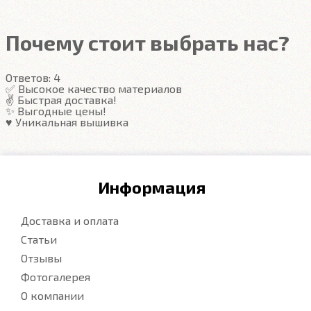
Надёжные крепежи
Компьютерная вышивка
Почему стоит выбрать нас?
Гарантия
Ответов:
4
Подробнее
✅ Высокое качество материалов
✌️ Быстрая доставка!
✨ Выгодные цены!
♥️ Уникальная вышивка
Информация
Доставка и оплата
Статьи
Отзывы
Фотогалерея
О компании