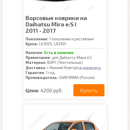
Ворсовые коврики на
Daihatsu Mira e:S I
2011 - 2017
Поколение:
1 поколение и рестайлинг
Кузов:
LA300S, LA310S
Наличие:
Есть в наличии
Примечание:
для Дайхатсу Мира е:С
Материал:
ВОРС (Текстильные)
изменить
Доставка:
г.Нижний Новгород
Гарантия:
1 год
Производитель:
CARFORMA (Россия)
Купить
Цена:
4200 руб.