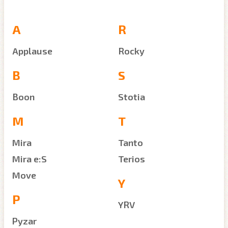
A
R
Applause
Rocky
B
S
Boon
Stotia
M
T
Mira
Tanto
Mira e:S
Terios
Move
Y
P
YRV
Pyzar