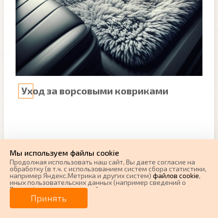
Уход за ворсовыми ковриками
Мы используем файлы cookie
Продолжая использовать наш cайт, Вы даете согласие на
обработку (в т.ч. с использованием систем сбора статистики,
например Яндекс.Метрика и других систем)
файлов cookie
,
иных пользовательских данных (например сведений о
Вашем ip-адресе, сведений о местоположении, типе
устройства, времени посещения страницы, сведений о
Принять
ресурсах сети Интернет, с которых были совершены
переходы на наш сайт, сведения о Ваших действиях на сайте
и других сведений). Если Вы согласны, продолжайте