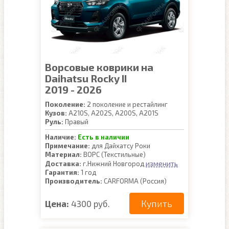
Ворсовые коврики на
Daihatsu Rocky II
2019 - 2026
Поколение:
2 поколение и рестайлинг
Кузов:
A210S, A202S, A200S, A201S
Руль:
Правый
Наличие:
Есть в наличии
Примечание:
для Дайхатсу Роки
Материал:
ВОРС (Текстильные)
изменить
Доставка:
г.Нижний Новгород
Гарантия:
1 год
Производитель:
CARFORMA (Россия)
Купить
Цена:
4300 руб.