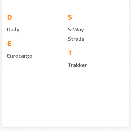
D
S
Daily
S-Way
Stralis
E
T
Eurocargo
Trakker