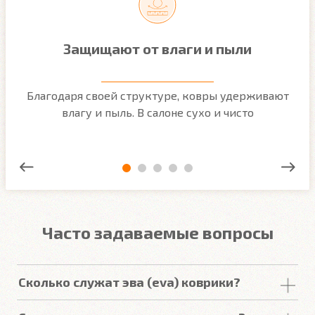
Защищают от влаги и пыли
м
Благодаря своей структуре, ковры удерживают
О
ым
влагу и пыль. В салоне сухо и чисто
Часто задаваемые вопросы
Сколько служат эва (eva) коврики?
Срок
службы
комплекта
автомобильных