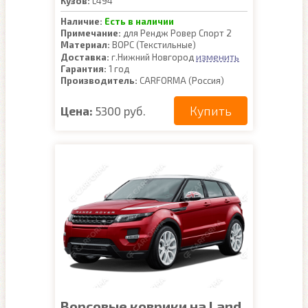
Кузов:
L494
Наличие:
Есть в наличии
Примечание:
для Рендж Ровер Спорт 2
Материал:
ВОРС (Текстильные)
изменить
Доставка:
г.Нижний Новгород
Гарантия:
1 год
Производитель:
CARFORMA (Россия)
Купить
Цена:
5300 руб.
Ворсовые коврики на Land