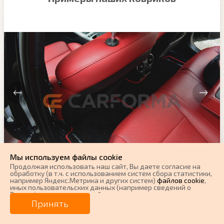
Мы используем файлы cookie
Продолжая использовать наш cайт, Вы даете согласие на
обработку (в т.ч. с использованием систем сбора статистики,
например Яндекс.Метрика и других систем)
файлов cookie
,
иных пользовательских данных (например сведений о
Вашем ip-адресе, сведений о местоположении, типе
устройства, времени посещения страницы, сведений о
Принять
ресурсах сети Интернет, с которых были совершены
переходы на наш сайт, сведения о Ваших действиях на сайте
и других сведений). Если Вы согласны, продолжайте