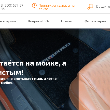
8 (800) 551-37-
Принимаем заказы на
Введите
36
сайте
е коврики
Коврики EVA
Статьи
Фотогалерея
таётся на мойке, а
истым!
адежно впитывает пыль и легко
 мойке.