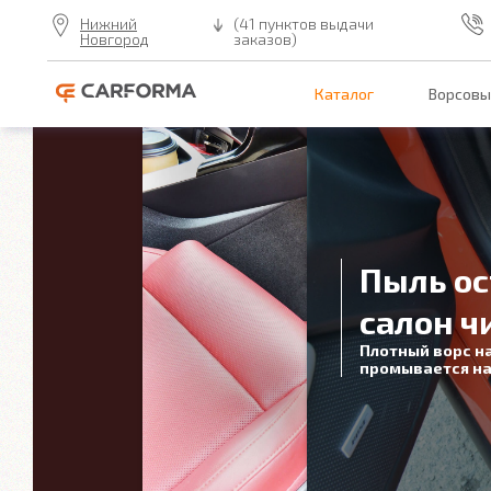
Нижний
(41 пунктов выдачи
Новгород
заказов)
Каталог
Ворсовы
Пыль ос
салон ч
Плотный ворс н
промывается на