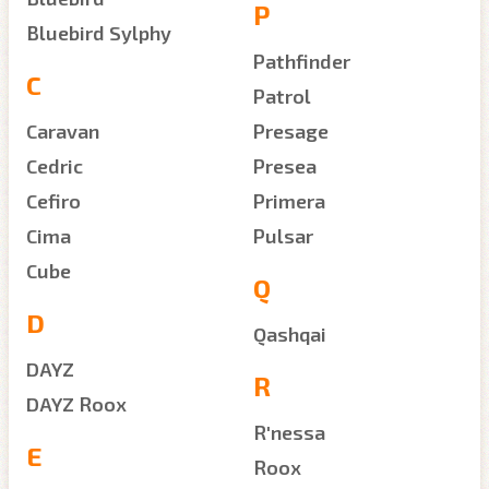
P
Bluebird Sylphy
Pathfinder
C
Patrol
Caravan
Presage
Cedric
Presea
Cefiro
Primera
Cima
Pulsar
Cube
Q
D
Qashqai
DAYZ
R
DAYZ Roox
R'nessa
E
Roox