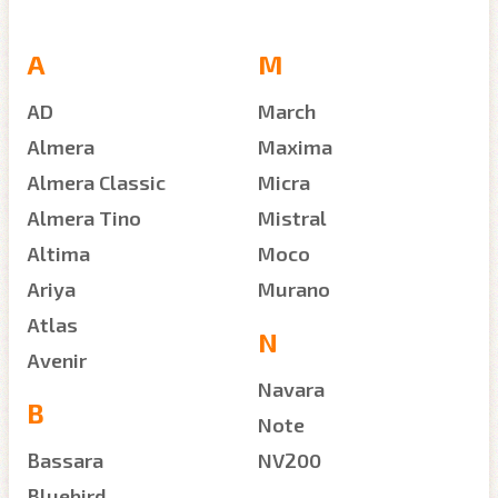
A
M
AD
March
Almera
Maxima
Almera Classic
Micra
Almera Tino
Mistral
Altima
Moco
Ariya
Murano
Atlas
N
Avenir
Navara
B
Note
Bassara
NV200
Bluebird