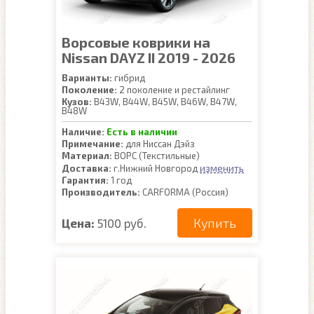
Ворсовые коврики на
Nissan DAYZ II 2019 - 2026
Варианты:
гибрид
Поколение:
2 поколение и рестайлинг
Кузов:
B43W, B44W, B45W, B46W, B47W,
B48W
Наличие:
Есть в наличии
Примечание:
для Ниссан Дэйз
Материал:
ВОРС (Текстильные)
изменить
Доставка:
г.Нижний Новгород
Гарантия:
1 год
Производитель:
CARFORMA (Россия)
Купить
Цена:
5100 руб.