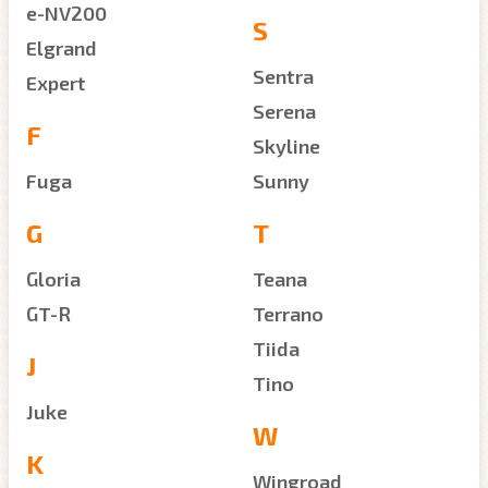
e-NV200
S
Elgrand
Sentra
Expert
Serena
F
Skyline
Fuga
Sunny
G
T
Gloria
Teana
GT-R
Terrano
Tiida
J
Tino
Juke
W
K
Wingroad