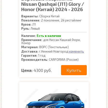
Nissan Qashqai (J11) Glory /
Honor (Китай) 2024 - 2026
Варианты:
Сборка Китай
Поколение:
2 поколение, 2й рестайлинг
Кузов:
J11
Руль:
Левый
Наличие:
Есть в наличии
Примечание:
для Ниссан Кашкай Глори,
Хонор
Материал:
ВОРС (Текстильные)
изменить
Доставка:
г.Нижний Новгород
Гарантия:
1 год
Производитель:
CARFORMA (Россия)
Купить
Цена:
4300 руб.