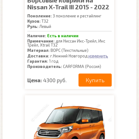
Ворсовые коврики на
Nissan X-Trail III 2015 - 2022
Поколение:
3 поколение и рестайлинг
Кузов:
T32
Руль:
Левый
Наличие:
Есть в наличии
Примечание:
для Ниссан Икс-Трейл, Икс
Трейл, Xtrail Т32
Материал:
ВОРС (Текстильные)
изменить
Доставка:
г.Нижний Новгород
Гарантия:
1 год
Производитель:
CARFORMA (Россия)
Купить
Цена:
4300 руб.