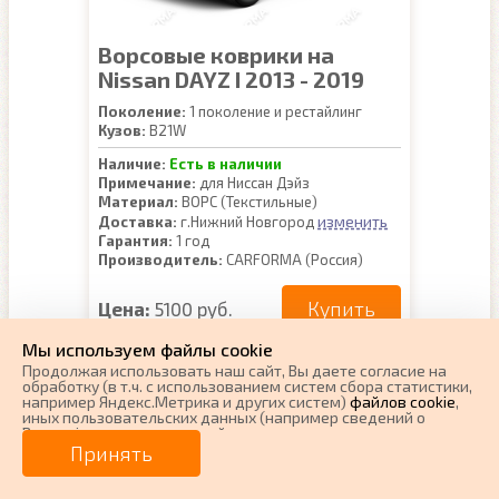
Ворсовые коврики на
Nissan DAYZ I 2013 - 2019
Поколение:
1 поколение и рестайлинг
Кузов:
B21W
Наличие:
Есть в наличии
Примечание:
для Ниссан Дэйз
Материал:
ВОРС (Текстильные)
изменить
Доставка:
г.Нижний Новгород
Гарантия:
1 год
Производитель:
CARFORMA (Россия)
Купить
Цена:
5100 руб.
Мы используем файлы cookie
Продолжая использовать наш cайт, Вы даете согласие на
обработку (в т.ч. с использованием систем сбора статистики,
например Яндекс.Метрика и других систем)
файлов cookie
,
иных пользовательских данных (например сведений о
Вашем ip-адресе, сведений о местоположении, типе
устройства, времени посещения страницы, сведений о
Принять
ресурсах сети Интернет, с которых были совершены
переходы на наш сайт, сведения о Ваших действиях на сайте
и других сведений). Если Вы согласны, продолжайте