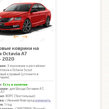
овые коврики на
 Octavia A7
- 2020
ние:
3 поколение и рестайлинг
ctavia и Octavia Scout
вый и правый (уточните в
тарии)
е:
Есть в наличии
ание:
для Шкода Октавия А7,
 А7
ал:
ВОРС (Текстильные)
изменить
ка:
г.Нижний Новгород
ия:
1 год
одитель:
CARFORMA (Россия)