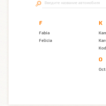
Введите название автомобиля
F
K
Fabia
Ka
Felicia
Kar
Kod
O
Oct