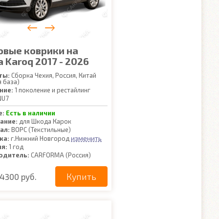
овые коврики на
 Karoq 2017 - 2026
ты:
Сборка Чехия, Россия, Китай
я база)
ние:
1 поколение и рестайлинг
U7
е:
Есть в наличии
ание:
для Шкода Карок
ал:
ВОРС (Текстильные)
изменить
ка:
г.Нижний Новгород
ия:
1 год
одитель:
CARFORMA (Россия)
Купить
4300 руб.