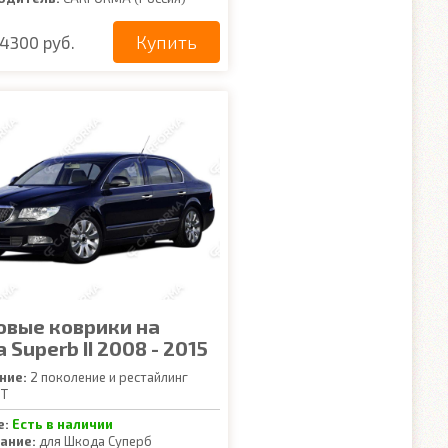
Купить
4300 руб.
овые коврики на
 Superb II 2008 - 2015
ние:
2 поколение и рестайлинг
T
е:
Есть в наличии
ание:
для Шкода Суперб