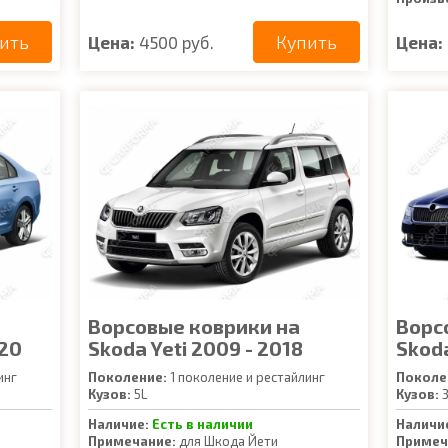
ить
Купить
Цена:
4500 руб.
Цена:
Ворсовые коврики на
Ворс
020
Skoda Yeti 2009 - 2018
Skoda
инг
Поколение:
1 поколение и рестайлинг
Поколе
Кузов:
5L
Кузов:
3
Наличие:
Есть в наличии
Наличи
Примечание:
для Шкода Йети
Примеч