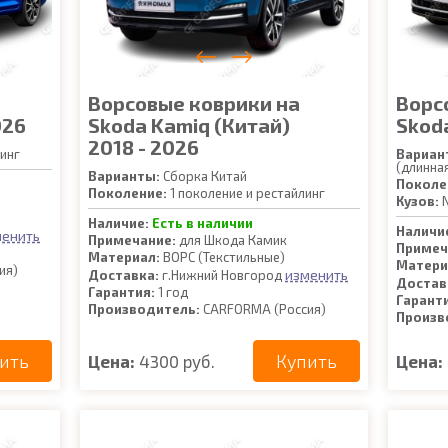
Ворсовые коврики на
Ворс
026
Skoda Kamiq (Китай)
Skoda
2018 - 2026
инг
Вариан
(длинна
Варианты:
Сборка Китай
Поколе
Поколение:
1 поколение и рестайлинг
Кузов:
N
Наличие:
Есть в наличии
Наличи
менить
Примечание:
для Шкода Камик
Примеч
Материал:
ВОРС (Текстильные)
Матери
ия)
изменить
Доставка:
г.Нижний Новгород
Достав
Гарантия:
1 год
Гарант
Производитель:
CARFORMA (Россия)
Произв
ить
Купить
Цена:
4300 руб.
Цена: