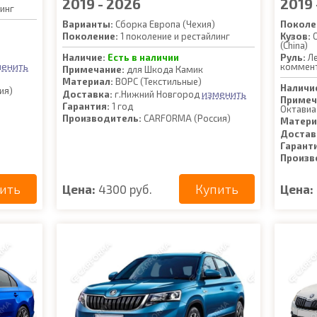
2019 - 2026
2019 
инг
Варианты:
Сборка Европа (Чехия)
Поколе
Поколение:
1 поколение и рестайлинг
Кузов:
O
(China)
Наличие:
Есть в наличии
Руль:
Ле
менить
коммен
Примечание:
для Шкода Камик
Материал:
ВОРС (Текстильные)
Наличи
ия)
изменить
Доставка:
г.Нижний Новгород
Примеч
Гарантия:
1 год
Октавиа
Производитель:
CARFORMA (Россия)
Матери
Достав
Гарант
Произв
ить
Купить
Цена:
4300 руб.
Цена: