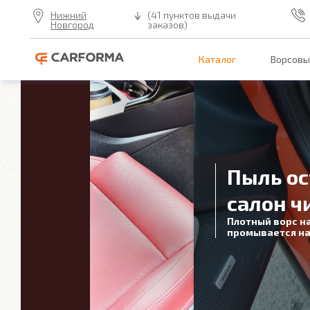
Нижний
(41 пунктов выдачи
Новгород
заказов)
Каталог
Ворсовы
Пыль ос
салон ч
Плотный ворс н
промывается на