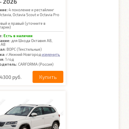
- 2026
ние:
4 поколение и рестайлинг
ctavia, Octavia Scout и Octavia Pro
вый и правый (уточните в
тарии)
е:
Есть в наличии
ание:
для Шкода Октавия А8,
 А8
ал:
ВОРС (Текстильные)
изменить
ка:
г.Нижний Новгород
ия:
1 год
одитель:
CARFORMA (Россия)
Купить
4300 руб.