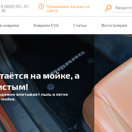
8 (800) 551-37-
Принимаем заказы на
Введите
36
сайте
е коврики
Коврики EVA
Статьи
Фотогалерея
таётся на мойке, а
истым!
адежно впитывает пыль и легко
 мойке.