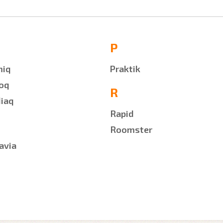
P
miq
Praktik
oq
R
iaq
Rapid
Roomster
avia