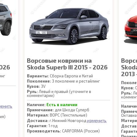
Ворсовые коврики на
Ворс
2026
Skoda Superb III 2015 - 2026
Skoda
2013 
инг
Варианты:
Сборка Европа и Китай
Поколение:
3 поколение и рестайлинг
Поколе
Кузов:
3V
Кузов:
O
Руль:
Левый и правый (уточните в
Руль:
Ле
комментарии)
коммен
Наличие:
Есть в наличии
менить
Наличи
Примечание:
для Шкода Суперб
Примеч
Материал:
ВОРС (Текстильные)
Октавиа
ия)
изменить
Доставка:
г.Нижний Новгород
Матери
Гарантия:
1 год
Достав
Производитель:
CARFORMA (Россия)
Гарант
Произв