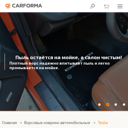
В салоне сухо!
3D подножка надежно защитит
от влаги под автомобильным ковриком
Главная
Ворсовые коврики автомобильные
Tesla