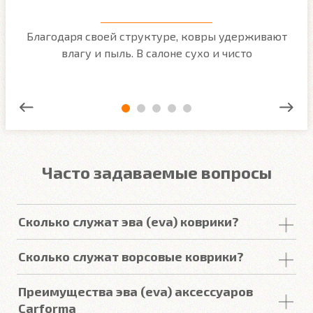
м
Благодаря своей структуре, ковры удерживают
О
ым
влагу и пыль. В салоне сухо и чисто
Часто задаваемые вопросы
Сколько служат эва (eva) коврики?
Срок
службы
комплекта
автомобильных
Сколько служат ворсовые коврики?
покрытий из
ЕВА
в среднем составляет 2-3
года
.
Но есть некоторые факторы, уменьшающие или
Срок
службы
ворсовых покрытий в среднем
Преимущества эва (eva) аксессуаров
увеличивающие срок
службы
.
составляет от 2 до 5
лет
. У некоторых наших
Carforma