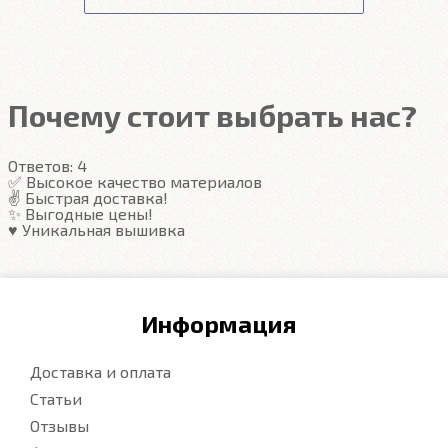
вытряхиваются одним движением руки.
Передние ковры полностью закрывают место
Подробнее
под левую ногу водителя (зависит от авто)
Закрывают максимум площади пола
Надёжные крепежи
Компьютерная вышивка
Почему стоит выбрать нас?
Гарантия
Ответов:
4
Подробнее
✅ Высокое качество материалов
✌️ Быстрая доставка!
✨ Выгодные цены!
♥️ Уникальная вышивка
Информация
Доставка и оплата
Статьи
Отзывы